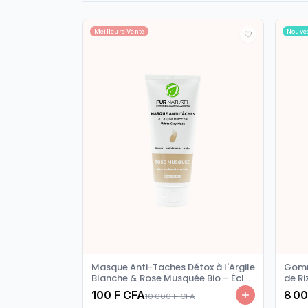
Meilleure Vente
Nouve
Masque Anti-Taches Détox à l'Argile
Gomm
Blanche & Rose Musquée Bio – Éclat
de Ri
Pur 100g
100g
100 F CFA
8 00
10 000 F CFA