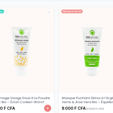
au
Meilleure Vente
age Visage Doux à la Poudre
Masque Purifiant Détox à l'Argi
z Bio – Éclat Coréen-Wolof
Verte & Aloe Vera Bio – Équilib
Visage 100g
0 F CFA
8 000 F CFA
10 000 F CFA