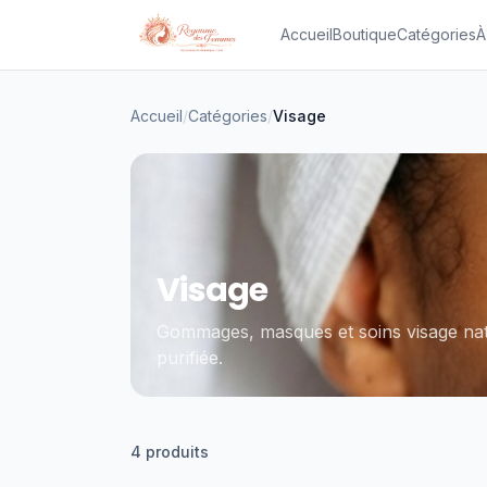
Accueil
Boutique
Catégories
À
Accueil
/
Catégories
/
Visage
Visage
Gommages, masques et soins visage natu
purifiée.
4
produit
s