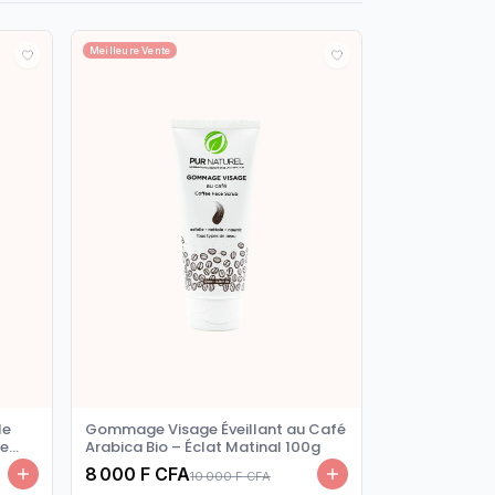
Meilleure Vente
Gommage Visage Éveillant au Café
le
Arabica Bio – Éclat Matinal 100g
re
8 000 F CFA
10 000 F CFA