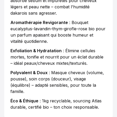
absorbe sébum et impuretés pour cheveux
légers et peau nette – combat l'humidité
dakarois sans agresser.
Aromathérapie Revigorante
: Bouquet
eucalyptus-lavandin-thym-girofle-rose bio pour
un parfum apaisant qui booste humeur et
vitalité quotidienne.
Exfoliation & Hydratation
: Élimine cellules
mortes, tonifie et nourrit pour un éclat durable
– idéal peaux/cheveux mixtes/texturés.
Polyvalent & Doux
: Masque cheveux (volume,
pousse), soin corps (douceur), visage
(équilibre) – adapté sensibles, pour toute la
famille.
Éco & Éthique
: 1kg recyclable, sourcing Atlas
durable, certifié bio – ton choix responsable.